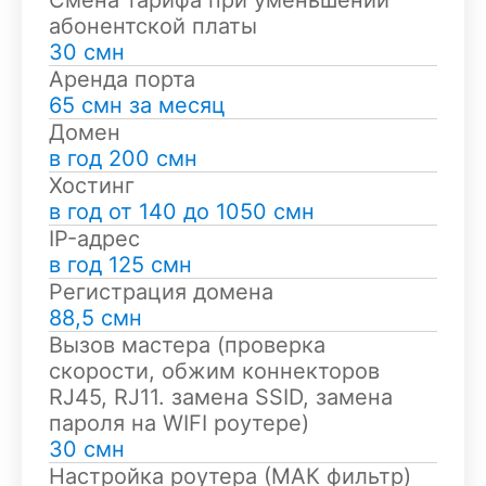
Смена тарифа при уменьшении
абонентской платы
30 смн
Аренда порта
65 смн за месяц
Домен
в год 200 смн
Хостинг
в год от 140 до 1050 cмн
IP-адрес
в год 125 смн
Регистрация домена
88,5 смн
Вызов мастера (проверка
скорости, обжим коннекторов
RJ45, RJ11. замена SSID, замена
пароля на WIFI роутере)
30 смн
Настройка роутера (МАК фильтр)