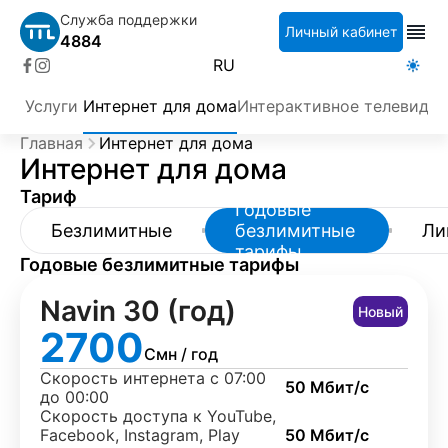
Служба поддержки
Личный кабинет
4884
RU
Услуги
Интернет для дома
Интерактивное телевиден
Главная
Интернет для дома
Интернет для дома
Тариф
Годовые
Безлимитные
безлимитные
Ли
тарифы
Годовые безлимитные тарифы
Navin 30 (год)
Новый
2700
Смн / год
Скорость интернета с 07:00
50 Мбит/с
до 00:00
Скорость доступа к YouTube,
Facebook, Instagram, Play
50 Мбит/с